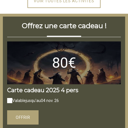
VOIR TOUTES LES ACTIVITÉS
Offrez une carte cadeau !
80€
Carte cadeau 2025 4 pers
Ca
Valable
jusqu'au
04 nov. 26
V
OFFRIR