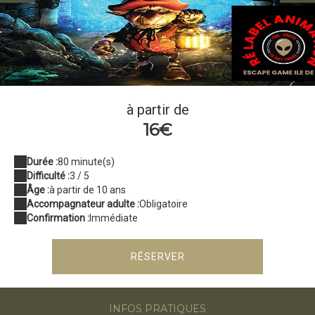
portail
à partir de
16€
Durée :
80 minute(s)
Difficulté :
3 / 5
Âge :
à partir de 10 ans
Accompagnateur adulte :
Obligatoire
Confirmation :
Immédiate
RÉSERVER
INFOS PRATIQUES