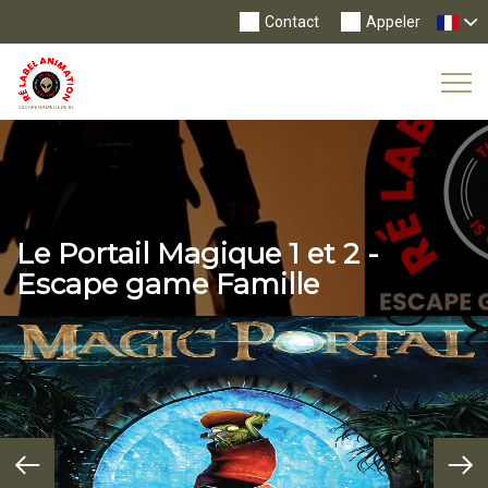
Contact
Appeler
Tog
Nav
Le Portail Magique 1 et 2 -
Escape game Famille