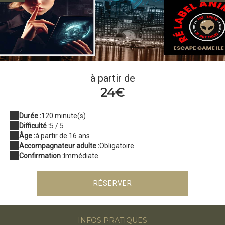
blackout sur ré
à partir de
24€
Durée :
120 minute(s)
Difficulté :
5 / 5
Âge :
à partir de 16 ans
Accompagnateur adulte :
Obligatoire
Confirmation :
Immédiate
RÉSERVER
INFOS PRATIQUES