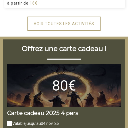
à partir de
16€
VOIR TOUTES LES ACTIVITÉS
Offrez une carte cadeau !
80€
Carte cadeau 2025 4 pers
Ca
Valable
jusqu'au
04 nov. 26
V