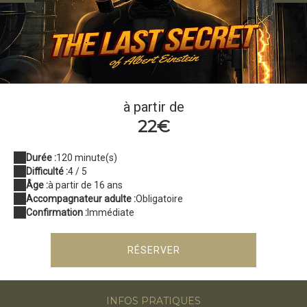
einstein
à partir de
22€
Durée :
120 minute(s)
Difficulté :
4 / 5
Âge :
à partir de 16 ans
Accompagnateur adulte :
Obligatoire
Confirmation :
Immédiate
RÉSERVER
INFOS PRATIQUES