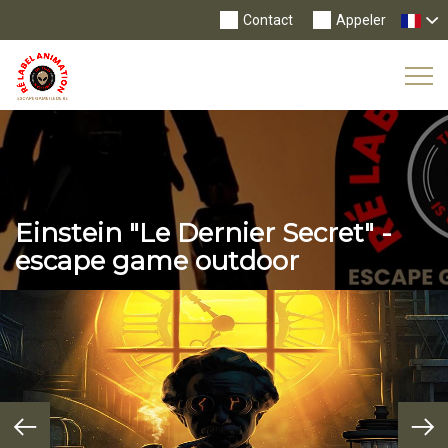
Contact
Appeler
Tog
Nav
Einstein "Le Dernier Secret" -
escape game outdoor