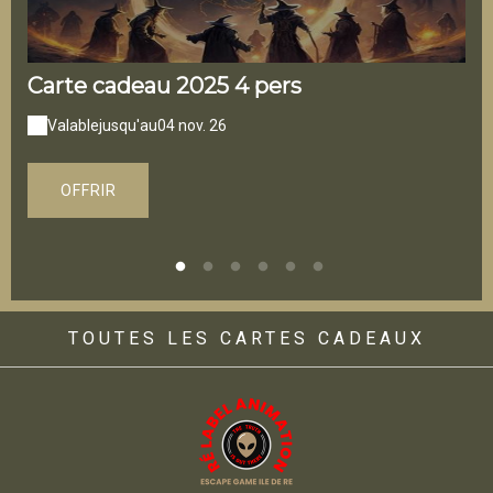
Carte cadeau 2025 4 pers
Ca
Valable
jusqu'au
04 nov. 26
V
OFFRIR
TOUTES LES CARTES CADEAUX